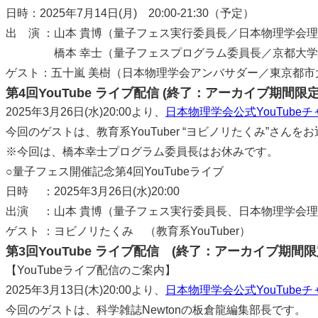
日時：2025年7月14日(月) 20:00-21:30（予定）
出 演 ：山本 貴博（量子フェス実行委員長／日本物理学会
橋本 幸士（量子フェスプログラム委員長／京都大学
ゲスト：五十嵐 美樹（日本物理学会アンバサダー／東京都
第4回YouTube ライブ配信 (終了：アーカイブ期間限
2025年3月26日(水)20:00より、
日本物理学会公式YouTube
今回のゲストは、教育系YouTuber “ヨビノリたくみ”さ
※今回は、橋本幸士プログラム委員長はお休みです。
○量子フェス開催記念第4回YouTubeライブ
日時 ：2025年3月26日(水)20:00
出演 ：山本 貴博（量子フェス実行委員長、日本物理学会
ゲスト ：ヨビノリたくみ （教育系YouTuber）
第3回YouTube ライブ配信 (終了：アーカイブ期間
【YouTubeライブ配信のご案内】
2025年3月13日(木)20:00より、
日本物理学会公式YouTube
今回のゲストは、科学雑誌Newtonの板倉龍編集部長です。