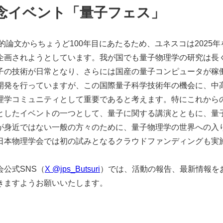
記念イベント「量⼦フェス」
的論⽂からちょうど100年⽬にあたるため、ユネスコは2025年
企画されようとしています。我が国でも量⼦物理学の研究は⻑
⼦の技術が⽇常となり、さらには国産の量⼦コンピュータが稼
開発を⾏っていますが、この国際量⼦科学技術年の機会に、中
学コミュニティとして重要であると考えます。特にこれからの
としたイベントの⼀つとして、量⼦に関する講演とともに、量
が⾝近ではない⼀般の⽅々のために、量⼦物理学の世界への⼊
日本物理学会では初の試みとなるクラウドファンディングも実
。
公式SNS（
X @jps_Butsuri
）では、活動の報告、最新情報を
きますようお願いいたします。