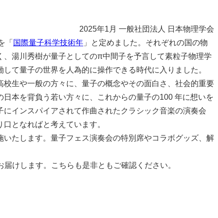
2025年1⽉ ⼀般社団法⼈ ⽇本物理学会
を「
国際量⼦科学技術年
」と定めました。それぞれの国の物
く、湯川秀樹が量⼦としてのπ中間⼦を予⾔して素粒⼦物理学
働して量⼦の世界を⼈為的に操作できる時代に⼊りました。
⾼校⽣や⼀般の⽅々に、量⼦の概念やその⾯⽩さ、社会的重要
⽇本を背負う若い⽅々に、これからの量⼦の100 年に想いを
⼦にインスパイアされて作曲されたクラシック⾳楽の演奏会
り⼝となればと考えています。
施いたします。量子フェス演奏会の特別席やコラボグッズ、解
お届けします。こちらも是非ともご確認ください。