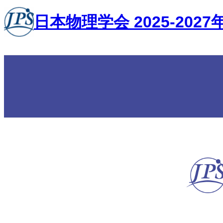
内
日本物理学会 2025-202
容
を
ス
キ
ッ
プ