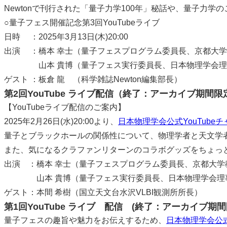
Newtonで刊行された「量子力学100年」秘話や、量子
○量子フェス開催記念第3回YouTubeライブ
日時 ：2025年3月13日(木)20:00
出演 ：橋本 幸士（量子フェスプログラム委員長、京都大
山本 貴博（量子フェス実行委員長、日本物理学会理事
ゲスト ：板倉 龍 （科学雑誌Newton編集部長）
第2回YouTube ライブ配信（終了：アーカイブ期間
【YouTubeライブ配信のご案内】
2025年2月26日(水)20:00より、
日本物理学会公式YouTube
量子とブラックホールの関係性について、物理学者と天文学
また、気になるクラファンリターンのコラボグッズをちょっ
出演 ：橋本 幸士（量子フェスプログラム委員長、京都大学
山本 貴博（量子フェス実行委員長、日本物理学会理事
ゲスト：本間 希樹（国立天文台水沢VLBI観測所所長）
第1回YouTube ライブ 配信 (終了：アーカイブ期
量子フェスの趣旨や魅力をお伝えするため、
日本物理学会公式