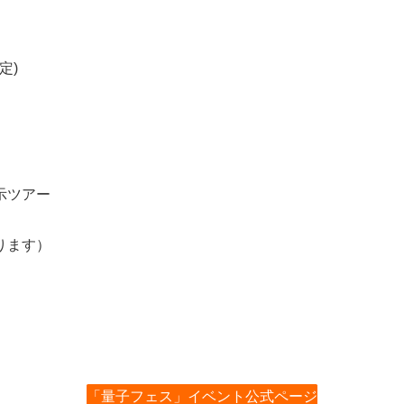
定)
示ツアー
ります）
「量子フェス」イベント公式ページ