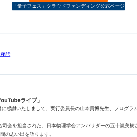
「量子フェス」クラウドファンディング公式ページ
生秘話
ouTubeライブ」
援に感謝いたしまして、実行委員長の山本貴博先生、プログラム委
合司会を担当された、日本物理学会アンバサダーの五十嵐美樹
日間の思い出を語ります。