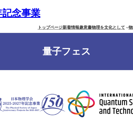
7年記念事業
トップページ
新着情報
趣意書
物理を文化として
物
量子フェス