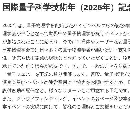
国際量⼦科学技術年（2025年）
2025年は、量⼦物理学を創始したハイゼンベルグらの記念碑
理学会が中⼼となって世界中で量⼦物理学を祝うイベントが
が創始されたことに始まり、今では半導体やレーザーなど量
⽇本物理学会では⽇々多くの量⼦物理学者が集い研究・技術
性、研究や技術開発の現状などを知っていただくことは、物理
馳せていただく機会が必要です。そこで、⼀般の⽅々を対象
「量⼦フェス」を下記の通り開催します。普段、量⼦物理学
演奏会及びイベントの運営費用にご協力をお願いするため、
説付き動画配信など、様々なリターンもご用意する予定です
また、クラウドファンディング、イベントの各ページ及び本会
本イベントの実現に向けて、皆様のご理解とご支援をいただ