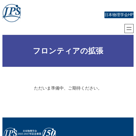
内
容
日本物理学会HP
を
ス
キ
ッ
フロンティアの拡張
プ
ただいま準備中、ご期待ください。