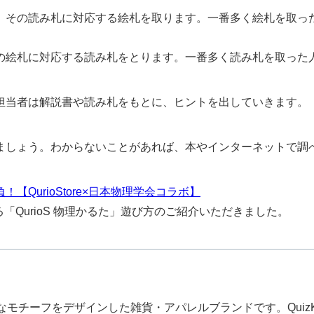
、その読み札に対応する絵札を取ります。一番多く絵札を取っ
の絵札に対応する読み札をとります。一番多く読み札を取った
担当者は解説書や読み札をもとに、ヒントを出していきます。
ましょう。わからないことがあれば、本やインターネットで調
QurioStore×日本物理学会コラボ】
る「QurioS 物理かるた」遊び方のご紹介いただきました。
モチーフをデザインした雑貨・アパレルブランドです。QuizKno