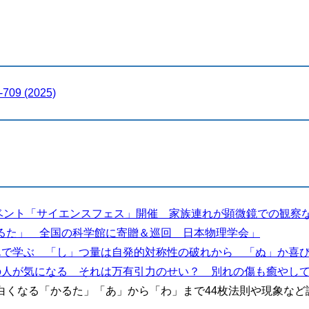
9 (2025)
学イベント「サイエンスフェス」開催 家族連れが顕微鏡での観察
理かるた」 全国の科学館に寄贈＆巡回 日本物理学会」
た」遊んで学ぶ 「し」つ量は自発的対称性の破れから 「ぬ」か喜
あの人が気になる それは万有引力のせい？ 別れの傷も癒やしてよ 
理面白くなる「かるた」「あ」から「わ」まで44枚法則や現象な