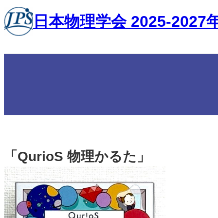
内
日本物理学会 2025-202
容
を
ス
キ
ッ
プ
「QurioS 物理かるた」