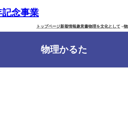
7年記念事業
トップページ
新着情報
趣意書
物理を文化として
物
物理かるた