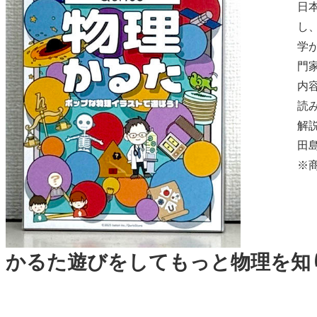
日本
し
学
門
内容
読み
解説
田
※
かるた遊びをしてもっと物理を知