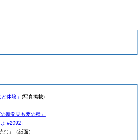
など体験」
(写真掲載)
びの新発見も夢の種」
#2092」
ど読む」（紙面）