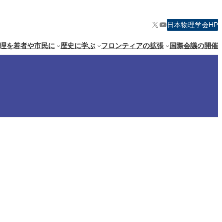
X
YouTube
日本物理学会HP
理を若者や市民に
歴史に学ぶ
フロンティアの拡張
国際会議の開催