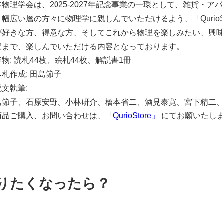
物理学会は、2025-2027年記念事業の一環として、雑貨・アパ
、幅広い層の方々に物理学に親しんでいただけるよう、「Quri
が好きな方、得意な方、そしてこれから物理を楽しみたい、興
家まで、楽しんでいただける内容となっております。
物: 読札44枚、絵札44枚、解説書1冊
札作成: 田島節子
文執筆:
島節子、石原安野、小林研介、橋本省二、酒見泰寛、宮下精二
商品ご購入、お問い合わせは、「
QurioStore」
にてお願いたし
りたくなったら？